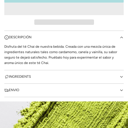
A
R
G
A
N
D
O
DESCRIPCIÓN
.
Disfruta del té Chai de nuestra bebida. Creada con una mezcla única de
.
ingredientes naturales tales como cardamomo, canela y vainilla, su sabor
.
seguro te dejará satisfecho. Pruébalo hoy para experimentar el sabor y
aroma único de este té Chai.
INGREDIENTS
ENVIO